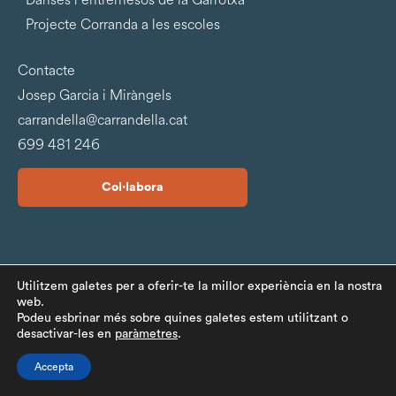
Projecte Corranda a les escoles
Contacte
Josep Garcia i Miràngels
carrandella@carrandella.cat
699 481 246
Col·labora
©Carrandella 2026 |
Política de privacitat
|
Avis legal
Utilitzem galetes per a oferir-te la millor experiència en la nostra
web.
Desenvolupada per
Volcanic
Podeu esbrinar més sobre quines galetes estem utilitzant o
desactivar-les en
paràmetres
.
Accepta