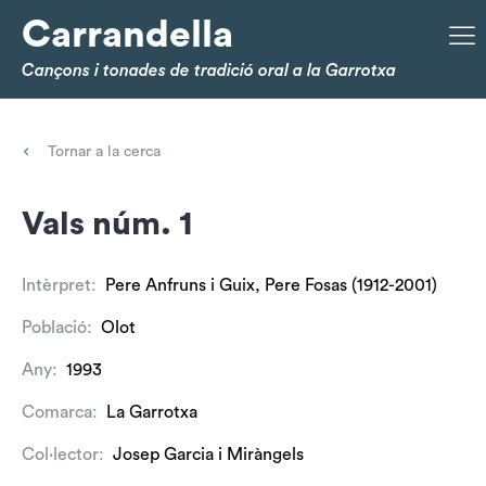
Carrandella
Cançons i tonades de tradició oral a la Garrotxa
Tornar a la cerca
Vals núm. 1
Intèrpret:
Pere Anfruns i Guix, Pere Fosas (1912-2001)
Població:
Olot
Any:
1993
Comarca:
La Garrotxa
Col·lector:
Josep Garcia i Miràngels