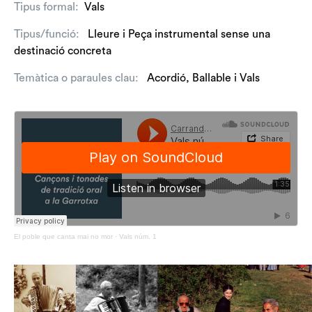
Tipus formal:
Vals
Tipus/funció:
Lleure
i
Peça instrumental sense una
destinació concreta
Temàtica o paraules clau:
Acordió
,
Ballable
i
Vals
El poble que canta mai no mor
·
Vals núm. 1