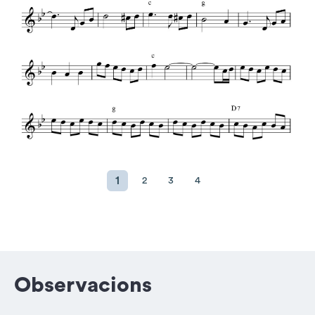
1
2
3
4
Observacions