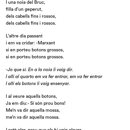
I una noia del Bruc,
filla d’un geperut,
dels cabells fins i rossos,
dels cabells fins i rossos.
L’altre dia passant
i em va cridar: -Marxant
si en porteu botons grossos,
si en porteu botons grossos.
-Jo que sí. En a la noia li vaig dir.
I allí al quarto em va fer entrar, em va fer entrar
I allí els botons li vaig ensenyar.
I al veure aquells botons,
Ja em diu:- Sí són prou bons!
Me’n va dir aquella mossa,
me’n va dir aquella mossa.