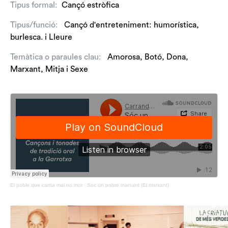
Tipus formal:
Cançó estròfica
Tipus/funció:
Cançó d'entreteniment: humorística,
burlesca.
i
Lleure
Temàtica o paraules clau:
Amorosa
,
Botó
,
Dona
,
Marxant
,
Mitja
i
Sexe
El poble que canta mai no mor
·
Sóc un pobre marxant (El marxant)