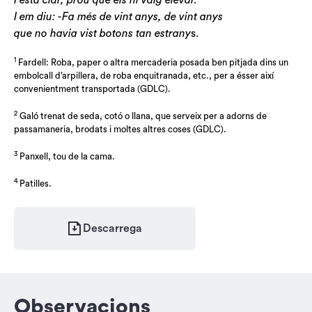
I està clar, prou que els hi vaig elevar.
I em diu: -Fa més de vint anys, de vint anys
que no havia vist botons tan estrany
s.
1
Fardell: Roba, paper o altra mercaderia posada ben pitjada dins un
embolcall d’arpillera, de roba enquitranada, etc., per a ésser així
convenientment transportada (GDLC).
2
Galó trenat de seda, cotó o llana, que serveix per a adorns de
passamaneria, brodats i moltes altres coses (GDLC).
3
Panxell, tou de la cama.
4
Patilles.
Descarrega
Observacions