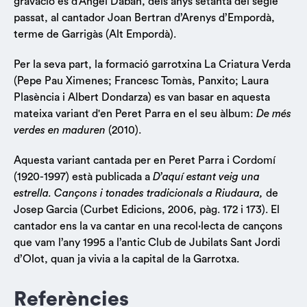
gravació és d’Àngel Daban, dels anys setanta del segle
passat, al cantador Joan Bertran d’Arenys d’Empordà,
terme de Garrigàs (Alt Empordà).
Per la seva part, la formació garrotxina La Criatura Verda
(Pepe Pau Ximenes; Francesc Tomàs, Panxito; Laura
Plasència i Albert Dondarza) es van basar en aquesta
mateixa variant d'en Peret Parra en el seu àlbum:
De més
verdes en maduren
(2010).
Aquesta variant cantada per en Peret Parra i Cordomí
(1920-1997) està publicada a
D’aquí estant veig una
estrella. Cançons i tonades tradicionals a Riudaura,
de
Josep Garcia (Curbet Edicions, 2006, pàg. 172 i 173). El
cantador ens la va cantar en una recol·lecta de cançons
que vam l’any 1995 a l’antic Club de Jubilats Sant Jordi
d’Olot, quan ja vivia a la capital de la Garrotxa.
Referències