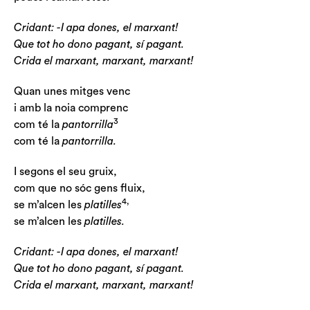
Cridant: -I apa dones, el marxant!
Que tot ho dono pagant, sí pagant.
Crida el marxant, marxant, marxant!
Quan unes mitges venc
i amb la noia comprenc
3
com té la
pantorrilla
com té la
pantorrilla.
I segons el seu gruix,
com que no sóc gens fluix,
4,
se m’alcen les
platilles
se m’alcen les
platilles.
Cridant: -I apa dones, el marxant!
Que tot ho dono pagant, sí pagant.
Crida el marxant, marxant, marxant!