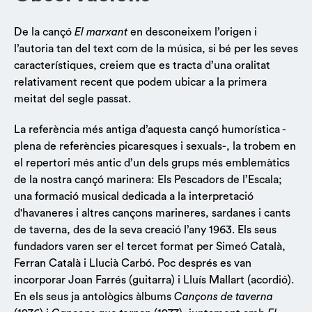
De la cançó
El marxant
en desconeixem l’origen i
l’autoria tan del text com de la música, si bé per les seves
característiques, creiem que es tracta d’una oralitat
relativament recent que podem ubicar a la primera
meitat del segle passat.
La referència més antiga d’aquesta cançó humorística -
plena de referències picaresques i sexuals-, la trobem en
el repertori més antic d’un dels grups més emblemàtics
de la nostra cançó marinera: Els Pescadors de l’Escala;
una formació musical dedicada a la interpretació
d'havaneres i altres cançons marineres, sardanes i cants
de taverna, des de la seva creació l’any 1963. Els seus
fundadors varen ser el tercet format per Simeó Català,
Ferran Català i Llucià Carbó. Poc després es van
incorporar Joan Farrés (guitarra) i Lluís Mallart (acordió).
En els seus ja antològics àlbums
Cançons de taverna