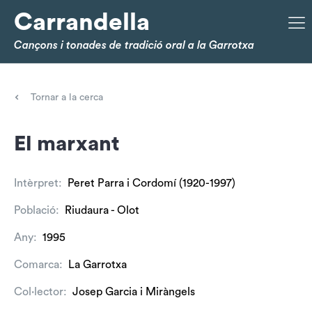
Carrandella
Cançons i tonades de tradició oral a la Garrotxa
Tornar a la cerca
El marxant
Intèrpret:
Peret Parra i Cordomí (1920-1997)
Població:
Riudaura - Olot
Any:
1995
Comarca:
La Garrotxa
Col·lector:
Josep Garcia i Miràngels