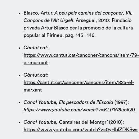
Blasco, Artur.
A peu pels camins del cançoner, VII.
Cançons de l’Alt Urgell
. Arsèguel, 2010: Fundació
privada Artur Blasco per la promoció de la cultura
popular al Pirineu, pàg. 145 i 146.
Càntut.cat:
https://www.cantut.cat/canconer/cancons/item/79-
el-marxant
Càntut.cat:
https://cantut.cat/canconer/cancons/item/825-el-
marxant
Canal
Youtube, Els pescadors de l’Escala
(1997):
https://www.youtube.com/watch?v=KLt7W8uolQU
Canal
Youtube,
Cantaires del Montgrí (2010):
https://www.youtube.com/watch?v=0yHbIZDKSws