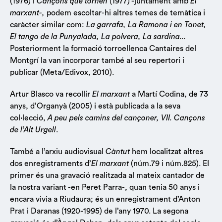
(1976) i
Cançons que tornen
(1977) -juntament amb
El
marxant-,
podem escoltar-hi altres temes de temàtica i
caràcter similar com:
La garrafa, La Ramona i en Tonet,
El tango de la Punyalada, La polvera, La sardina...
Posteriorment la formació torroellenca Cantaires del
Montgrí la van incorporar també al seu repertori i
publicar (Meta/Edivox, 2010).
Artur Blasco va recollir
El marxant
a Martí Codina, de 73
anys, d’Organyà (2005) i està publicada a la seva
col·lecció,
A peu pels camins del cançoner, VII. Cançons
de l’Alt Urgell
.
També a l’arxiu audiovisual
Càntut
hem localitzat altres
dos enregistraments d’
El marxant
(núm.79 i núm.825). El
primer és una gravació realitzada al mateix cantador de
la nostra variant -en Peret Parra-, quan tenia 50 anys i
encara vivia a Riudaura; és un enregistrament d’Anton
Prat i Daranas (1920-1995) de l’any 1970. La segona