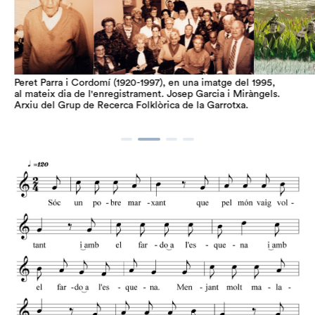
Peret Parra i Cordomí (1920-1997), en una imatge del 1995,
al mateix dia de l'enregistrament. Josep Garcia i Miràngels.
Arxiu del Grup de Recerca Folklòrica de la Garrotxa.