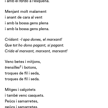
i amb el
fardo
a l’esquena.
Menjant molt malament
i anant de cara al vent
i amb la bossa gens plena
i amb la bossa gens plena.
Cridant: -I apa dones, el marxant!
Que tot ho dono pagant, sí pagant.
Crida el marxant, marxant, marxant!
Venc betes i mitjons,
2
trensilles
i botons,
troques de fil i seda,
troques de fil i seda.
Mitges i calçotets
i també venc casquets.
Peücs i samarretes,
peücs i samarretes.