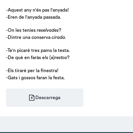
-Aquest any n'és pas l'anyada!
-Eren de l'anyada passada.
-On les tenies
reselvades
?
-Dintre una conserva
cirada.
-Te'n picaré tres pams la testa.
-De què en faràs els (a)
restos
?
-Els tiraré per la finestra!
-Gats i gossos faran la festa.
Descarrega