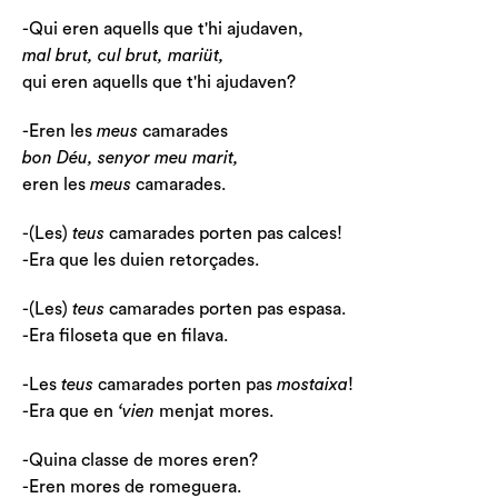
-Qui eren aquells que t'hi ajudaven,
mal brut, cul brut, mariüt,
qui eren aquells que t'hi ajudaven?
-Eren les
meus
camarades
bon Déu, senyor meu marit,
eren les
meus
camarades.
-(Les)
teus
camarades porten pas calces!
-Era que les duien retorçades.
-(Les)
teus
camarades porten pas espasa.
-Era filoseta que en filava.
-Les
teus
camarades porten pas
mostaixa
!
-Era que en
‘vien
menjat mores.
-Quina classe de mores eren?
-Eren mores de romeguera.