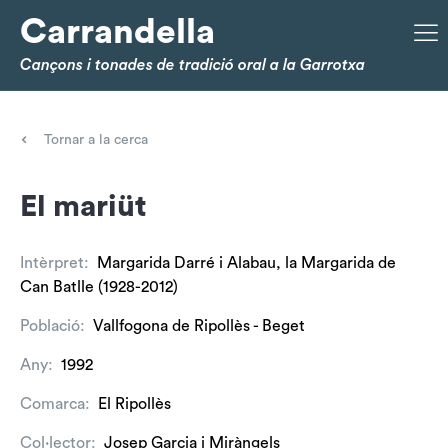
Carrandella
Cançons i tonades de tradició oral a la Garrotxa
Tornar a la cerca
El mariüt
Intèrpret:
Margarida Darré i Alabau, la Margarida de
Can Batlle (1928-2012)
Població:
Vallfogona de Ripollès - Beget
Any:
1992
Comarca:
El Ripollès
Col·lector:
Josep Garcia i Miràngels