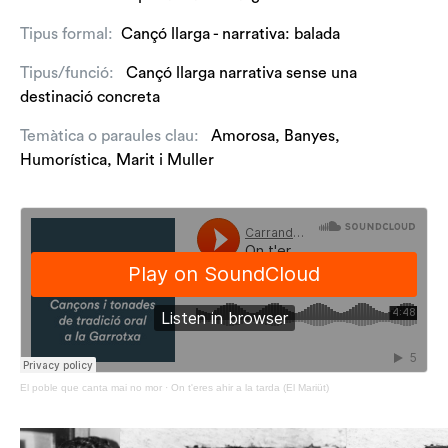
Tipus formal:
Cançó llarga - narrativa: balada
Tipus/funció:
Cançó llarga narrativa sense una
destinació concreta
Temàtica o paraules clau:
Amorosa
,
Banyes
,
Humorística
,
Marit
i
Muller
El poble que canta mai no mor
·
On t'eres ahir a la tarda (El Mariüt)