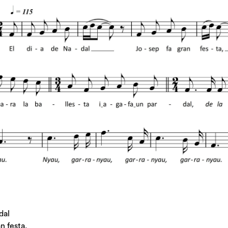
dal
n festa,