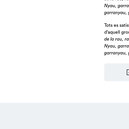
Nyau, garr
garranyau, 
Tots es sati
d’aquell gro
de la rau, ra
Nyau, garr
garranyau, 