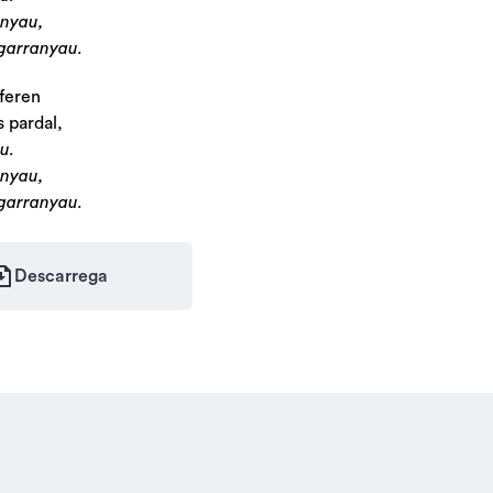
anyau,
garranyau.
sferen
s pardal,
u.
anyau,
garranyau.
Descarrega