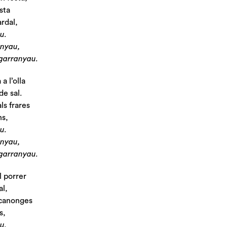
esta
ardal,
u.
anyau,
garranyau.
 a l’olla
e sal.
ls frares
ns,
u.
anyau,
garranyau.
l porrer
al,
 canonges
s,
u.