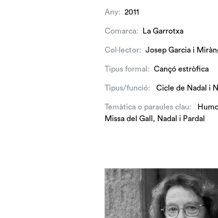
Any:
2011
Comarca:
La Garrotxa
Col·lector:
Josep Garcia i Miràn
Tipus formal:
Cançó estròfica
Tipus/funció:
Cicle de Nadal
i
N
Temàtica o paraules clau:
Humor
Missa del Gall
,
Nadal
i
Pardal