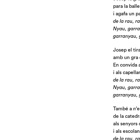
para la ball
i agafa un p
de la rau, ra
Nyau, garr
garranyau, 
Josep el tira
amb un gra d
En convida a
i als capella
de la rau, ra
Nyau, garr
garranyau, 
També a
n
’e
de la catedr
als senyors
i als escolan
de la rau, ra