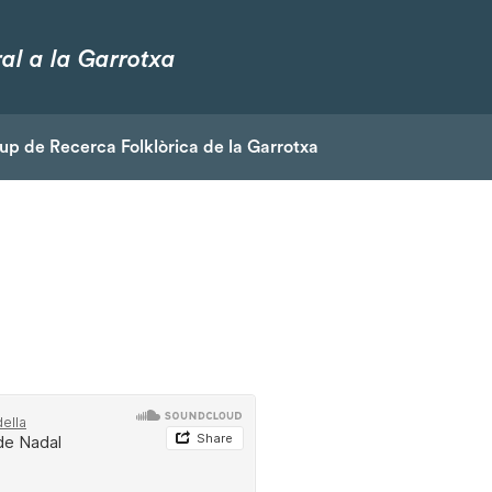
al a la Garrotxa
up de Recerca Folklòrica de la Garrotxa