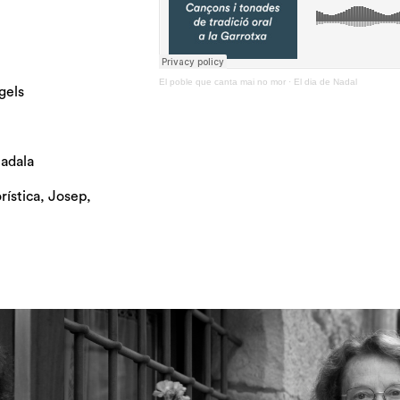
El poble que canta mai no mor
·
El dia de Nadal
gels
adala
ística
,
Josep
,